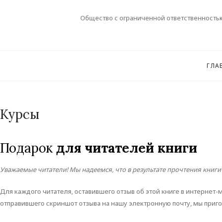
S
k
Общество с ограниченной ответственност
i
p
t
o
ГЛА
c
o
n
Курсы
t
e
n
Подарок
для читателей книги
t
Уважаемые читатели! Мы надеемся, что в результате прочтения кни
Для каждого читателя, оставившего отзыв об этой книге в интернет-м
отправившего скриншот отзыва на нашу электронную почту, мы приг